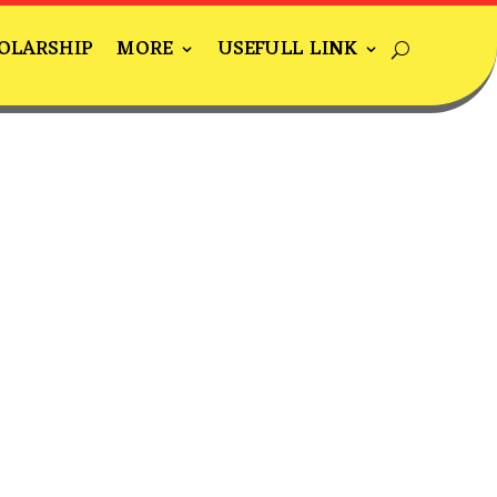
OLARSHIP
MORE
USEFULL LINK