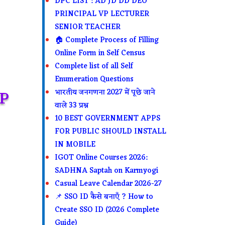
DPC LIST : AD JD DD DEO
PRINCIPAL VP LECTURER
SENIOR TEACHER
🏠 Complete Process of Filling
Online Form in Self Census
Complete list of all Self
Enumeration Questions
P
भारतीय जनगणना 2027 में पूछे जाने
वाले 33 प्रश्न
10 BEST GOVERNMENT APPS
FOR PUBLIC SHOULD INSTALL
IN MOBILE
IGOT Online Courses 2026:
SADHNA Saptah on Karmyogi
Casual Leave Calendar 2026-27
📌 SSO ID कैसे बनाएँ ? How to
Create SSO ID (2026 Complete
Guide)