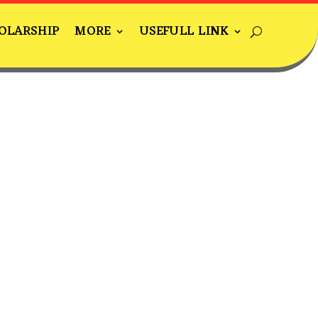
OLARSHIP
MORE
USEFULL LINK