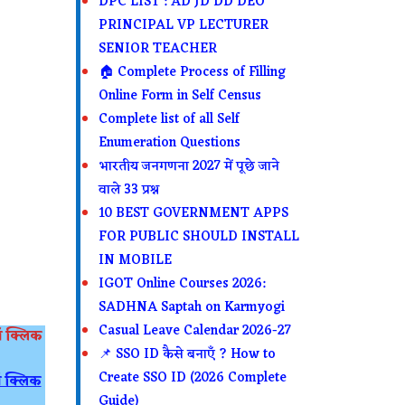
DPC LIST : AD JD DD DEO
PRINCIPAL VP LECTURER
SENIOR TEACHER
🏠 Complete Process of Filling
Online Form in Self Census
Complete list of all Self
Enumeration Questions
भारतीय जनगणना 2027 में पूछे जाने
वाले 33 प्रश्न
10 BEST GOVERNMENT APPS
FOR PUBLIC SHOULD INSTALL
IN MOBILE
IGOT Online Courses 2026:
SADHNA Saptah on Karmyogi
Casual Leave Calendar 2026-27
ाँ क्लिक
📌 SSO ID कैसे बनाएँ ? How to
Create SSO ID (2026 Complete
ँ क्लिक
Guide)