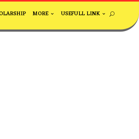
OLARSHIP
MORE
USEFULL LINK