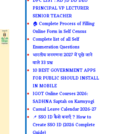
DPC LIST : AD JD DD DEO
PRINCIPAL VP LECTURER
SENIOR TEACHER
🏠 Complete Process of Filling
Online Form in Self Census
Complete list of all Self
Enumeration Questions
भारतीय जनगणना 2027 में पूछे जाने
वाले 33 प्रश्न
10 BEST GOVERNMENT APPS
FOR PUBLIC SHOULD INSTALL
IN MOBILE
IGOT Online Courses 2026:
SADHNA Saptah on Karmyogi
Casual Leave Calendar 2026-27
📌 SSO ID कैसे बनाएँ ? How to
Create SSO ID (2026 Complete
Guide)