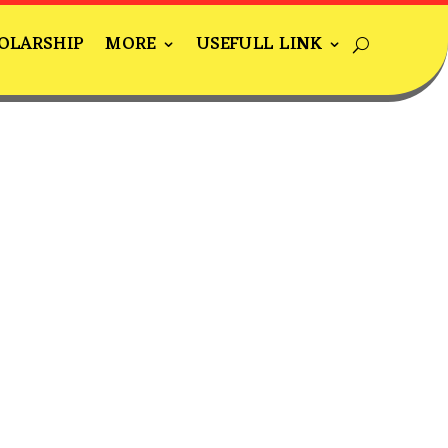
OLARSHIP
MORE
USEFULL LINK