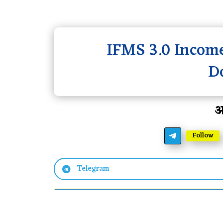
IFMS 3.0 Income
D
आ
Follow
Telegram
