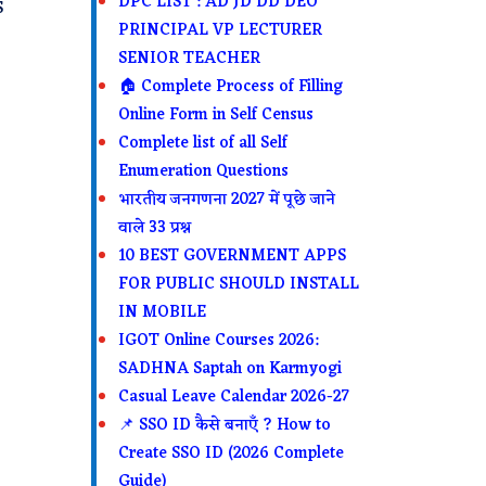
DPC LIST : AD JD DD DEO
S
PRINCIPAL VP LECTURER
SENIOR TEACHER
🏠 Complete Process of Filling
Online Form in Self Census
Complete list of all Self
Enumeration Questions
भारतीय जनगणना 2027 में पूछे जाने
वाले 33 प्रश्न
10 BEST GOVERNMENT APPS
FOR PUBLIC SHOULD INSTALL
IN MOBILE
IGOT Online Courses 2026:
SADHNA Saptah on Karmyogi
Casual Leave Calendar 2026-27
📌 SSO ID कैसे बनाएँ ? How to
Create SSO ID (2026 Complete
Guide)