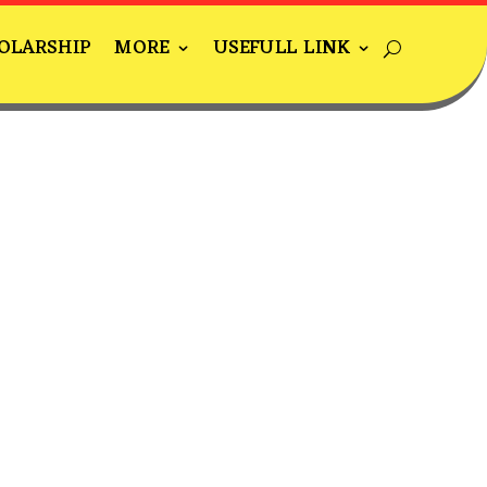
OLARSHIP
MORE
USEFULL LINK