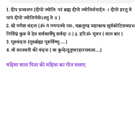
दीप प्रज्वलन (दीपो ज्योतिः परं ब्रह्म दीपो ज्योतिर्जनार्दनः । दीपो हरतु मे
पापं दीपो ज्योतिर्नमोऽस्तु ते ॥ )
श्री गणेश वंदना (ॐ गं गणपतये नमः, वक्रतुण्ड महाकाय सूर्यकोटिसमप्रभ
निर्विघ्नं कुरु मे देव सर्वकार्येषु सर्वदा ॥ ) ३. हरिॐ गुंजन ( सात बार )
गुरुवंदना (गुरुर्ब्रह्मा गुरुर्विष्णुः… )
माँ सरस्वती की वंदना ( या कुन्देन्दुतुषारहारधवला….)
महिमा माता पिता की महिमा का गीत चलाए