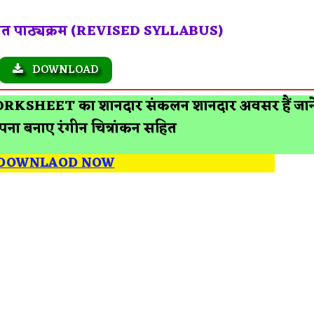
धित पाठ्यक्रम (REVISED SYLLABUS)
DOWNLOAD
RKSHEET का शानदार संकलन शानदार अवसर हैं जाने 
ना बनाए रंगीन चित्रांकन सहित
DOWNLAOD NOW