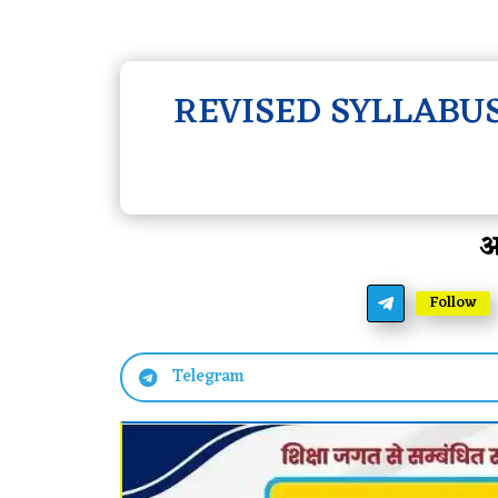
REVISED SYLLABUS 
आ
Follow
Telegram
