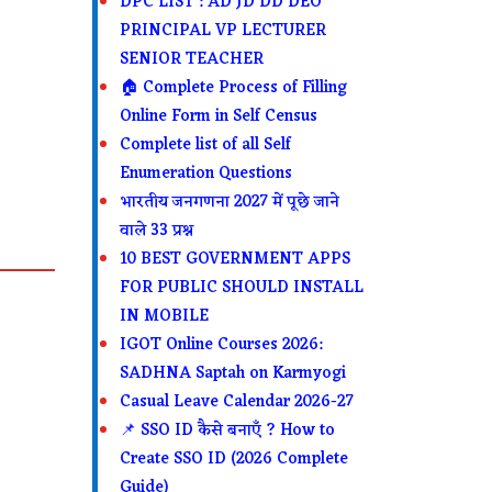
DPC LIST : AD JD DD DEO
PRINCIPAL VP LECTURER
SENIOR TEACHER
🏠 Complete Process of Filling
Online Form in Self Census
Complete list of all Self
Enumeration Questions
भारतीय जनगणना 2027 में पूछे जाने
वाले 33 प्रश्न
10 BEST GOVERNMENT APPS
FOR PUBLIC SHOULD INSTALL
IN MOBILE
IGOT Online Courses 2026:
SADHNA Saptah on Karmyogi
Casual Leave Calendar 2026-27
📌 SSO ID कैसे बनाएँ ? How to
Create SSO ID (2026 Complete
Guide)