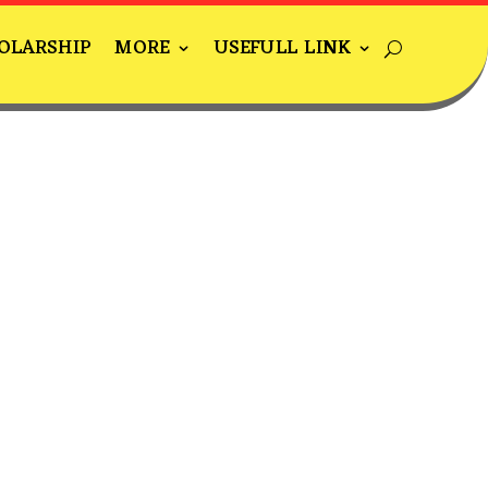
OLARSHIP
MORE
USEFULL LINK