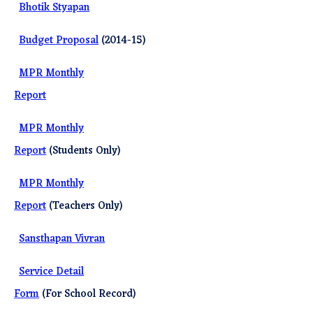
·
Bhotik Styapan
·
Budget Proposal
(2014-15)
·
MPR Monthly
Report
·
MPR Monthly
Report
(Students Only)
·
MPR Monthly
Report
(Teachers Only)
·
Sansthapan Vivran
·
Service Detail
Form
(For School Record)