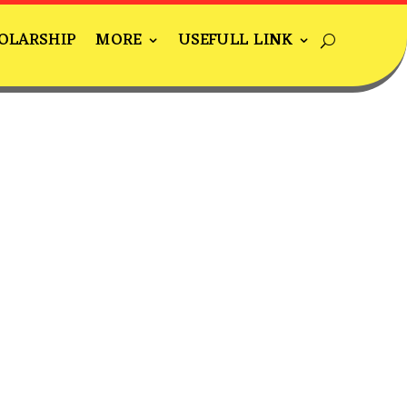
OLARSHIP
MORE
USEFULL LINK