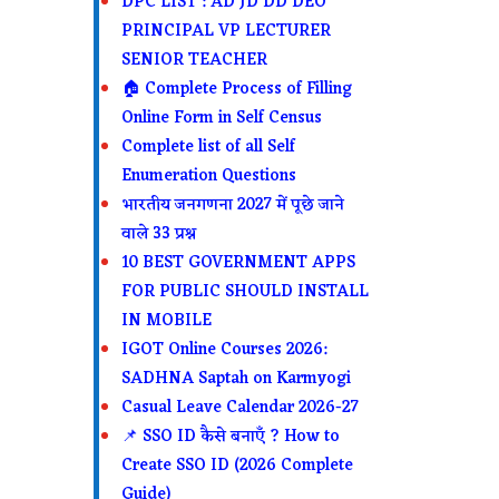
DPC LIST : AD JD DD DEO
PRINCIPAL VP LECTURER
SENIOR TEACHER
🏠 Complete Process of Filling
Online Form in Self Census
Complete list of all Self
Enumeration Questions
भारतीय जनगणना 2027 में पूछे जाने
वाले 33 प्रश्न
10 BEST GOVERNMENT APPS
FOR PUBLIC SHOULD INSTALL
IN MOBILE
IGOT Online Courses 2026:
SADHNA Saptah on Karmyogi
Casual Leave Calendar 2026-27
📌 SSO ID कैसे बनाएँ ? How to
Create SSO ID (2026 Complete
Guide)