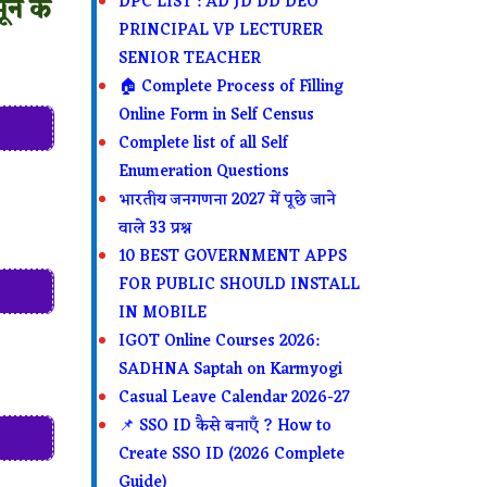
ने के
DPC LIST : AD JD DD DEO
PRINCIPAL VP LECTURER
SENIOR TEACHER
🏠 Complete Process of Filling
Online Form in Self Census
Complete list of all Self
Enumeration Questions
भारतीय जनगणना 2027 में पूछे जाने
वाले 33 प्रश्न
10 BEST GOVERNMENT APPS
FOR PUBLIC SHOULD INSTALL
IN MOBILE
IGOT Online Courses 2026:
SADHNA Saptah on Karmyogi
Casual Leave Calendar 2026-27
📌 SSO ID कैसे बनाएँ ? How to
Create SSO ID (2026 Complete
Guide)