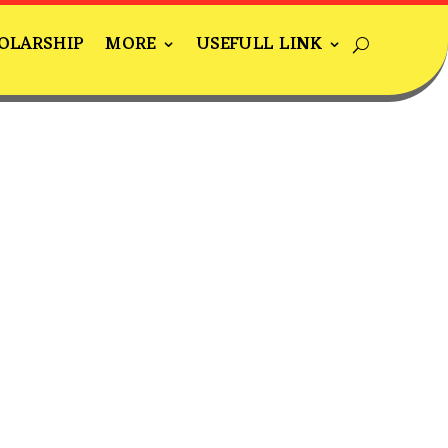
OLARSHIP
MORE
USEFULL LINK