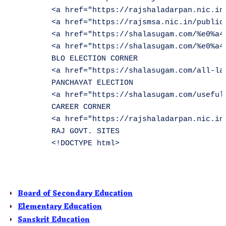
        <a href="https://rajshaladarpan.nic.in
        <a href="https://rajsmsa.nic.in/public
        <a href="https://shalasugam.com/%e0%a4
        <a href="https://shalasugam.com/%e0%a4
        BLO ELECTION CORNER     

        <a href="https://shalasugam.com/all-la
        PANCHAYAT ELECTION      

        <a href="https://shalasugam.com/useful-
        CAREER CORNER       

        <a href="https://rajshaladarpan.nic.in
<p text-align:left”=””>
        RAJ GOVT. SITES     

S.M.S.A.
R.M.S.A.
Private School Portal
Board of Secondary Education
Elementary Education
Sanskrit Education
Rajasthan State Open School