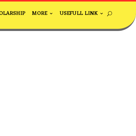
OLARSHIP
MORE
USEFULL LINK