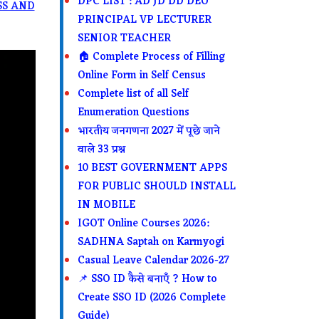
DPC LIST : AD JD DD DEO
CESS AND
PRINCIPAL VP LECTURER
SENIOR TEACHER
🏠 Complete Process of Filling
Online Form in Self Census
Complete list of all Self
Enumeration Questions
भारतीय जनगणना 2027 में पूछे जाने
वाले 33 प्रश्न
10 BEST GOVERNMENT APPS
FOR PUBLIC SHOULD INSTALL
IN MOBILE
IGOT Online Courses 2026:
SADHNA Saptah on Karmyogi
Casual Leave Calendar 2026-27
📌 SSO ID कैसे बनाएँ ? How to
Create SSO ID (2026 Complete
Guide)