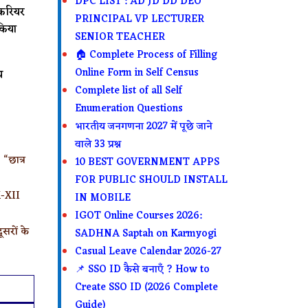
DPC LIST : AD JD DD DEO
करियर
PRINCIPAL VP LECTURER
किया
SENIOR TEACHER
🏠 Complete Process of Filling
Online Form in Self Census
य
Complete list of all Self
Enumeration Questions
भारतीय जनगणना 2027 में पूछे जाने
वाले 33 प्रश्न
“छात्र
10 BEST GOVERNMENT APPS
FOR PUBLIC SHOULD INSTALL
X-XII
IN MOBILE
IGOT Online Courses 2026:
ूसरों के
SADHNA Saptah on Karmyogi
Casual Leave Calendar 2026-27
📌 SSO ID कैसे बनाएँ ? How to
Create SSO ID (2026 Complete
Guide)