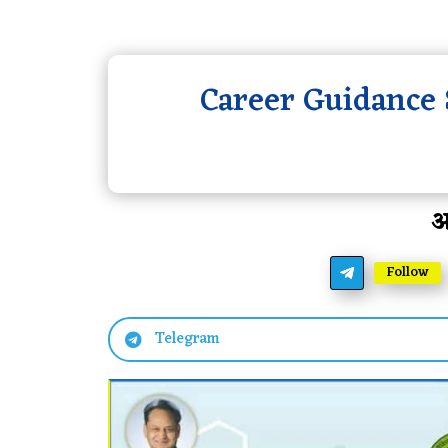
Career Guidance
आ
Follow
Telegram
