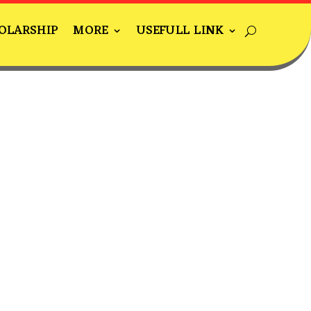
OLARSHIP
MORE
USEFULL LINK