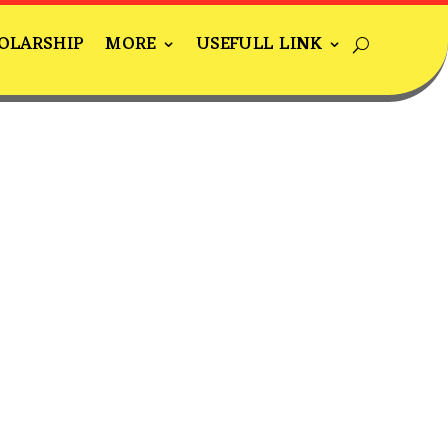
OLARSHIP
MORE
USEFULL LINK