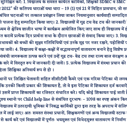
ुनिश्चित करें: 1. विद्यालय के समस्त कार्यरत कार्मिकों, शिक्षकों SDMC व SMC 
 2012” की कतिपय धाराओं यथा धारा – 19 (1) एवं 21 में विहित प्रावधान, जो स
से संबंधित घटनाओं पर तत्काल प्रसंज्ञान लिया जाकर नियमानुसार कार्यवाही सम्पादि
 पालना हेतु सम्पादित किया जाए। 2. विद्यालयों में गुड टच वेड टच की जानकारी दे
ध्यम से क्षेत्रिय शालीन भाषा में कार्यक्रम आयोजित किए जाए साथ ही विद्यालय में 
वें प्रत्येक दिन प्रार्थना सभा के दौरान छात्राओं से संवाद किया जाए। 3. विद्या
ावकों को बच्चों की सूक्ष्म गतिविधियों एवं उनके मूड पर नजर रखने, पड़ोसियों ए
 जावें। 4. विद्यालय में कक्षा-कक्षों में सद्भावनापूर्ण वातावरण बनाने हेतु विशेष प्
संबंधी जागरूकता उत्पन्न करने एवं उन्हें गुड टच- बेड टच तथा राज्य बाल संरक्षण
 में विस्तृत रूप में जानकारी दी जावें। 5. प्रत्येक विद्यालय में संस्था प्रधान की
िला शिक्षिका अनिवार्य रूप से हो ।
स्थानों पर लिखित चेतावनी सहित सीसीटीवी कैमरे एवं एक गरिमा पेटिका भी लग
ाए कि उनकी किसी प्रकार की शिकायत है, तो वे इस पेटिका में शिकायत दर्ज करवाऐं
एवं उसमें प्राप्त शिकायतों का रजिस्टर संधारित करे। यदि कोई शिकायत पाई जाती ह
ुदृश्य स्थानो पर Child help line से संबंधित दूरभाषः – 1098 का स्पष्ट अंकन कि
िद्यालय में उतरदायी भूमिका में निबद्ध कार्मिकों द्वारा इस तरह के अपराध में संलि
ल में लाई जाए। अतः समस्त संस्था प्रधानों, शिक्षकगणों एवं अन्य विद्यालयी स्टाफ
र्य करें एवं विद्यालयों में पूर्णतः भयमुक्त एवं विभेदमुक्त वातावरण में निर्माण