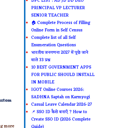
DPC LIST : AD JD DD DEO
PRINCIPAL VP LECTURER
SENIOR TEACHER
🏠 Complete Process of Filling
Online Form in Self Census
Complete list of all Self
Enumeration Questions
भारतीय जनगणना 2027 में पूछे जाने
वाले 33 प्रश्न
10 BEST GOVERNMENT APPS
FOR PUBLIC SHOULD INSTALL
IN MOBILE
IGOT Online Courses 2026:
SADHNA Saptah on Karmyogi
ustom
Casual Leave Calendar 2026-27
📌 SSO ID कैसे बनाएँ ? How to
Create SSO ID (2026 Complete
ing more
Guide)