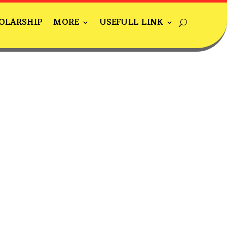
OLARSHIP
MORE
USEFULL LINK