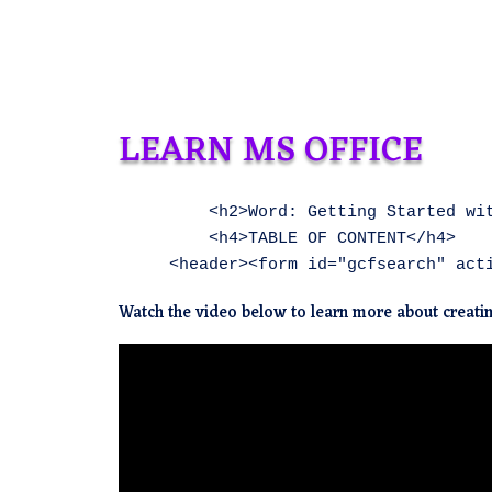
LEARN MS OFFICE
        <h2>Word: Getting Started wit
        <h4>TABLE OF CONTENT</h4>    
Watch the video below to learn more about creat