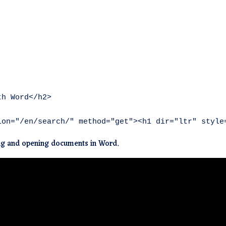
h Word</h2>        

                       

ing and opening documents in Word.