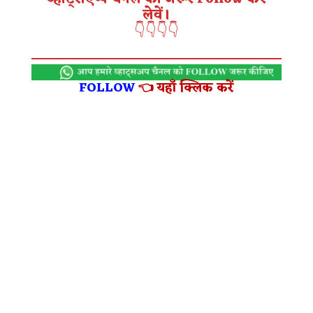
लेवें।
👇👇👇👇
FOLLOW
👈 यहाँ क्लिक करें