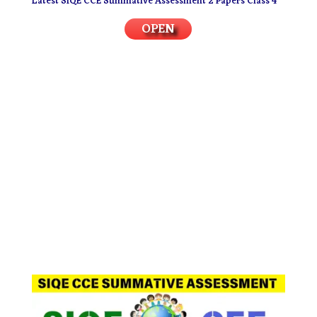
Latest SIQE CCE Summative Assessment 2 Papers Class 4
OPEN