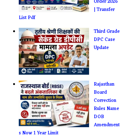
Order 2026
| Transfer
List Pdf
Third Grade
DPC Case
Update
Rajasthan
Board
Correction
Rules Name
DOB
Amendment
s Now 1 Year Limit