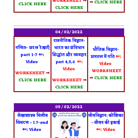
WORKSHEET
⇒
⇒
CLICK HERE
CLICK HERE
CLICK HERE
04 / 02/ 2022
राजनीतिक विज्ञान-
गणित- सरल रेखाएँ
भारत का संविधान
भौतिक विज्ञान-
⇐:
part 1-7
सिद्धांत और व्यवहार
⇐:
समतल में गति
⇐:
Video
part 4,5,6
Video
Video
WORKSHEET
WORKSHEET
⇒
⇒
CLICK HERE
CLICK HERE
WORKSHEET
⇒
CLICK HERE
05 / 02/ 2022
लेखाशास्त्र वित्तीय
जीवविज्ञान: कोशिका
विवरण - I 7-end
- जीवन की इकाई
⇐:
⇐:
Video
Video