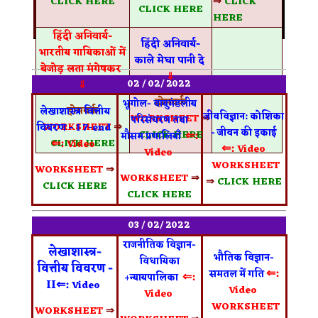
CLICK HERE
⇒
CLICK
CLICK HERE
HERE
हिंदी अनिवार्य-
हिंदी अनिवार्य-
भारतीय गायिकाओं में
काले मेघा पानी दे
बेजोड़ लता मंगेषकर
⇓
02 / 02/ 2022
⇓
होमवर्क
भूगोल- वायुमंडलीय
होमवर्क
लेखाशास्त्र वित्तीय
जीवविज्ञान: कोशिका
WORKSHEET
⇒
परिसंचरण तथा
WORKSHEET
⇒
विवरण - I 7-end
- जीवन की इकाई
CLICK HERE
⇐:
मौसम प्रणालियाँ
⇐:
CLICK HERE
Video
⇐:
Video
Video
WORKSHEET
WORKSHEET
⇒
WORKSHEET
⇒
⇒
CLICK HERE
CLICK HERE
CLICK HERE
03 / 02/ 2022
राजनीतिक विज्ञान-
लेखाशास्त्र-
भौतिक विज्ञान-
विधायिका
वित्तीय विवरण -
⇐:
समतल में गति
⇐:
+न्यायपालिका
II
⇐:
Video
Video
Video
WORKSHEET
WORKSHEET
⇒