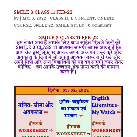
SMILE 3 CLASS 11 FEB-22
by
|
Mar 3, 2022
|
CLASS 11
,
E CONTENT
,
ONLINE
COURSE
,
SMILE 22
,
SMILE STUDY
|
0 comments
SMILE 3 CLASS 11 FEB-22
हम लेकर आये हैं आपके लिए आज सहित पिछले दिनों की
SMILE 3 CLASS 11 अध्ययन सामग्री आपसे आग्रह हैं कि
आप रोज इस लिंक पर आकर अपना अध्ययन जरूर करें और
अवकाश के दिनों में भी अपना अध्ययन जरूर जारी रखें और
अपने मित्रो और अन्य विद्यार्थियों को यह यह सामगी जरूर शेयर
कीजिए | हम आपके उच्चत्तम अंक प्राप्त करने की कामना
करते हैं |
दिनांक : 01 / 02/ 2022
English
भूगोल- वायुमंडल
गणित- सीमा और
Literature-
का संघटन एवं
अवकलज
⇐
My Watch
⇐
संरचना
⇐
होमवर्क
होमवर्क
होमवर्क
WORKSHEET
⇒
WORKSHEET
WORKSHEET
⇒