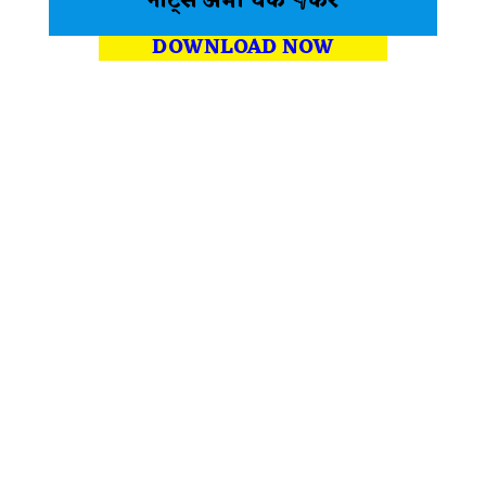
नोट्स अभी चेक 👇करें
DOWNLOAD NOW